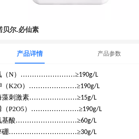
诺贝尔.必仙素
产品详情
产品参数
氮（
N
）…………………
…
≥
190g/L
钾（
K2O
）………………
…
≥
190g/L
海藻刺激素
………
…
………≥
15g/L
磷（
P2O5
）……………
…
…
≥
190g/L
氨基酸
………
…
…
…
………≥
60g/L
锌硼
…………
…
…
…
………≥
30g/L